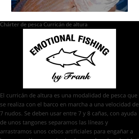
Chárter de pesca Curricán de altura
El curricán de altura es una modalidad de pesca que
se realiza con el barco en marcha a una velocidad de
7 nudos. Se deben usar entre 7 y 8 cañas, con ayuda
de unos tangones separamos las líneas y
arrastramos unos cebos artificiales para engañar a