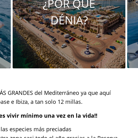
¿POR QUÉ
DÉNIA?
S GRANDES del Mediterráneo ya que aquí
ase e Ibiza, a tan solo 12 millas.
s vivir mínimo una vez en la vida!!
 las especies más preciadas
a zona casi todo el año gracias a la Reserva