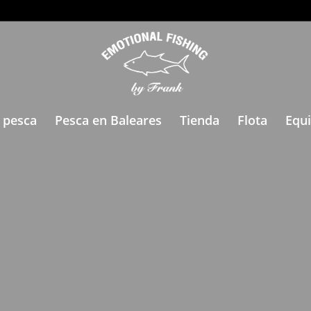
 pesca
Pesca en Baleares
Tienda
Flota
Equ