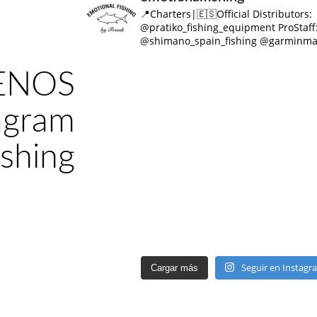
📍Charters|🇪🇸Official Distributors:
@pratiko_fishing_equipment
ProStaff
@shimano_spain_fishing
@garminma
ENOS
agram
shing
Seguir en Instagr
Cargar más