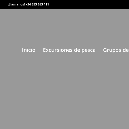
¡Llámanos! +34 633 653 111
Inicio
Excursiones de pesca
Grupos de