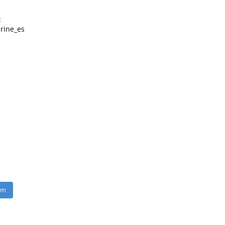
:
rine_es
am