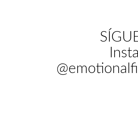
SÍGU
Inst
@emotionalfi