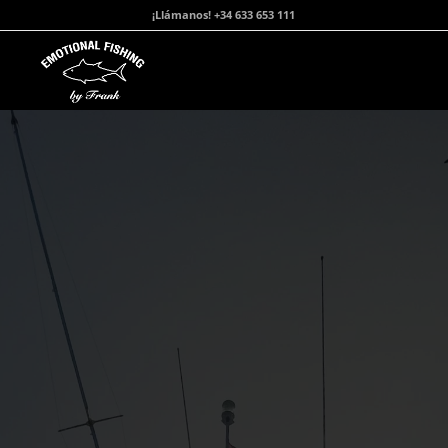
¡Llámanos! +34 633 653 111